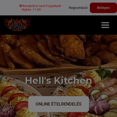
Rendelést nem fogadunk -
Regisztráció
Belépés
Nyitás: 11:00
Hell's Kitchen
ONLINE ÉTELRENDELÉS