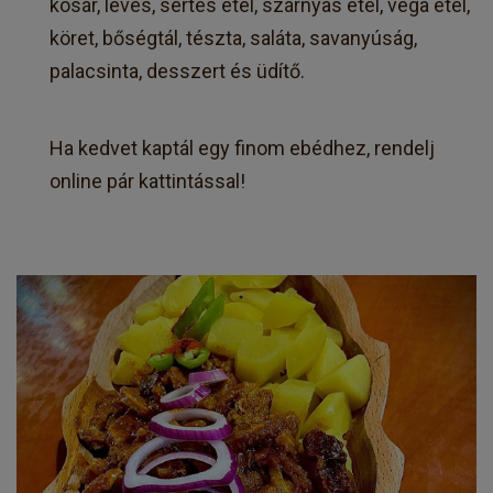
kosár, leves, sertés étel, szárnyas étel, vega étel,
köret, bőségtál, tészta, saláta, savanyúság,
palacsinta, desszert és üdítő.
Ha kedvet kaptál egy finom ebédhez, rendelj
online pár kattintással!